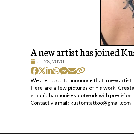
A new artist has joined K
Date
Jul 28, 2020
:
We are rpoud to announce that a new artist 
Here are a few pictures of his work. Creatio
graphic harmonises dotwork with precision 
Contact via mail : kustomtattoo@gmail.com