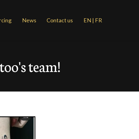
rcing
News
Contact us
EN | FR
too's team!