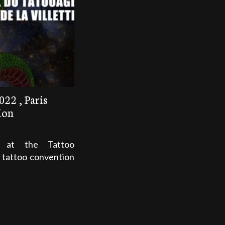
022 , Paris
ion
 at the Tattoo
d tattoo convention