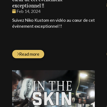
exceptionnel !!
Date
Feb 14, 2024
N
:
Suivez Niko Kustom en vidéo au cœur de cet
e
évènement exceptionnel !!
s
Read more