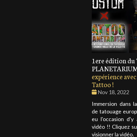
1ere édition d
PLANETARIUM
expérience ave
Tattoo !
Date
Nov 18, 2022
:
Immersion dans la
de tatouage europ
eu l'occasion d'y
vidéo !! Cliquez su
visionner la vidéo.