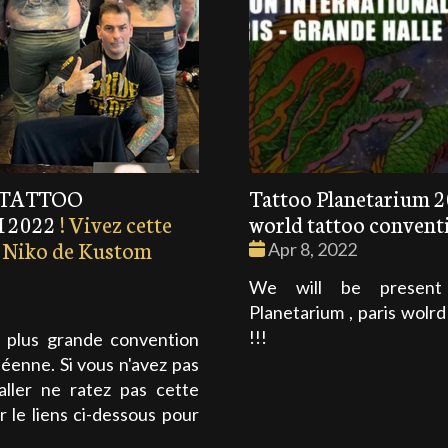
u TATTOO
Tattoo Planetarium 2
 2022
! Vivez cette
world tattoo convent
c Niko de Kustom
Date
Apr 8, 2022
:
We will be present
Planetarium , paris wolr
!!!
 plus grande convention
éenne. Si vous n'avez pas
 aller ne ratez pas cette
r le liens ci-dessous pour