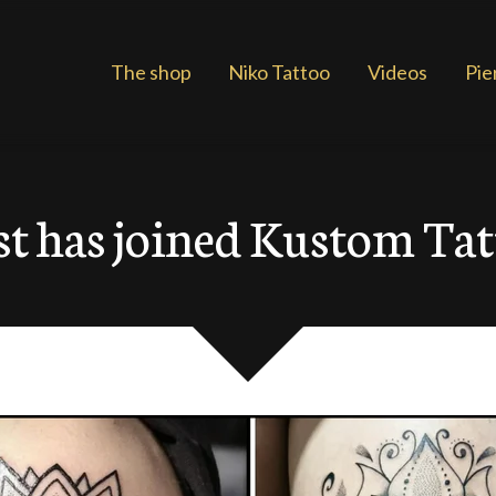
The shop
Niko Tattoo
Videos
Pie
st has joined Kustom Tat