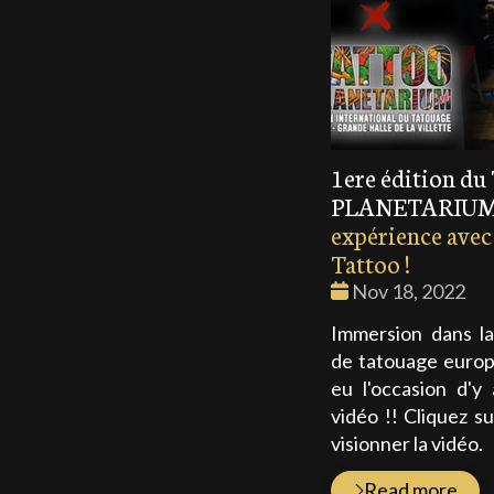
1ere édition d
PLANETARIUM
expérience ave
Tattoo !
Date
Nov 18, 2022
:
Immersion dans la
de tatouage europ
eu l'occasion d'y
vidéo !! Cliquez su
visionner la vidéo.
Read more