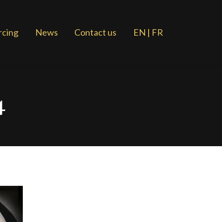
rcing
News
Contact us
EN | FR
4