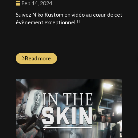
Date
Feb 14, 2024
N
:
Suivez Niko Kustom en vidéo au cœur de cet
e
évènement exceptionnel !!
s
Read more