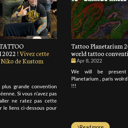
u TATTOO
Tattoo Planetarium 2
 2022
! Vivez cette
world tattoo convent
c Niko de Kustom
Date
Apr 8, 2022
:
We will be present
Planetarium , paris wolr
!!!
 plus grande convention
éenne. Si vous n'avez pas
 aller ne ratez pas cette
r le liens ci-dessous pour
Read more