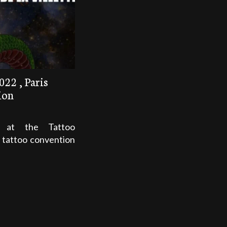
022 , Paris
ion
 at the Tattoo
d tattoo convention